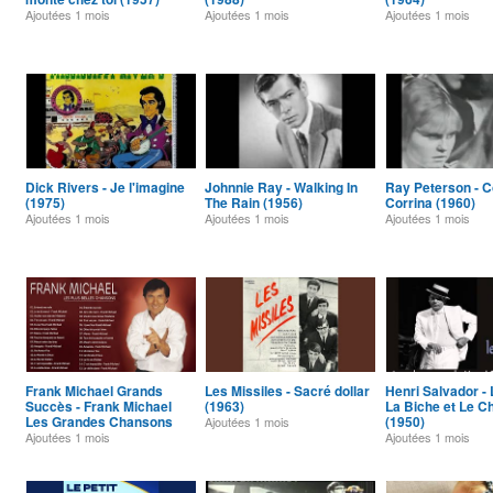
Ajoutées
1 mois
Ajoutées
1 mois
Ajoutées
1 mois
Dick Rivers - Je l'imagine
Johnnie Ray - Walking In
Ray Peterson - C
(1975)
The Rain (1956)
Corrina (1960)
Ajoutées
1 mois
Ajoutées
1 mois
Ajoutées
1 mois
Frank Michael Grands
Les Missiles - Sacré dollar
Henri Salvador - 
Succès - Frank Michael
(1963)
La Biche et Le C
Les Grandes Chansons
(1950)
Ajoutées
1 mois
Ajoutées
1 mois
Ajoutées
1 mois