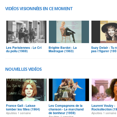
VIDÉOS VISIONNÉES EN CE MOMENT
0
0
Les Parisiennes - Le Cri
Brigitte Bardot - La
Suzy Delair - Tu 
du poilu (1969)
Madrague (1963)
pas t’figurer (195
0
NOUVELLES VIDÉOS
0
0
France Gall - Laisse
Les Compagnons de la
Laurent Voulzy -
tomber les filles (1964)
chanson - Le marchand
Rockollection (1
0
de bonheur (1959)
Ajoutées
1 semaine
Ajoutées
1 semaine
Ajoutées
1 semaine