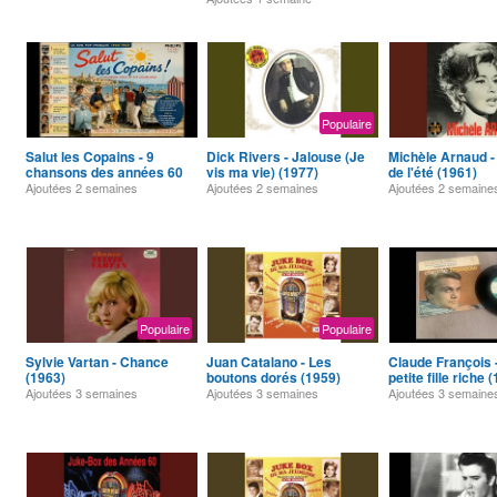
Populaire
Salut les Copains - 9
Dick Rivers - Jalouse (Je
Michèle Arnaud -
chansons des années 60
vis ma vie) (1977)
de l'été (1961)
Ajoutées
2 semaines
Ajoutées
2 semaines
Ajoutées
2 semaine
Populaire
Populaire
Sylvie Vartan - Chance
Juan Catalano - Les
Claude François 
(1963)
boutons dorés (1959)
petite fille riche 
Ajoutées
3 semaines
Ajoutées
3 semaines
Ajoutées
3 semaine