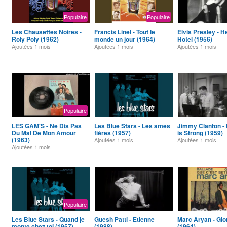
Populaire
Populaire
Les Chausettes Noires -
Francis Linel - Tout le
Elvis Presley - H
Roly Poly (1962)
monde un jour (1964)
Hotel (1956)
Ajoutées
1 mois
Ajoutées
1 mois
Ajoutées
1 mois
Populaire
LES GAM'S - Ne Dis Pas
Les Blue Stars - Les âmes
Jimmy Clanton -
Du Mal De Mon Amour
fières (1957)
is Strong (1959)
(1963)
Ajoutées
1 mois
Ajoutées
1 mois
Ajoutées
1 mois
Populaire
Les Blue Stars - Quand je
Guesh Patti - Etienne
Marc Aryan - Gio
monte chez toi (1957)
(1988)
(1964)