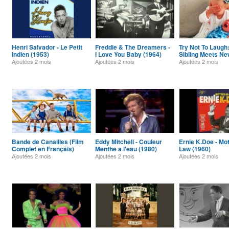
Henri Salvador - Le Petit
Freddie & The Dreamers -
Try Not To Laugh
Indien (1953)
I Love You Baby (1964)
Sibling Meets N
Ajoutées
2 mois
Ajoutées
2 mois
Ajoutées
2 mois
Bande de Canailles (Film
Eddy Mitchell - Couleur
Ernie K.Doe - Mot
Complet en Français)
Menthe a l'eau (1980)
Law (1960)
Ajoutées
2 mois
Ajoutées
2 mois
Ajoutées
2 mois