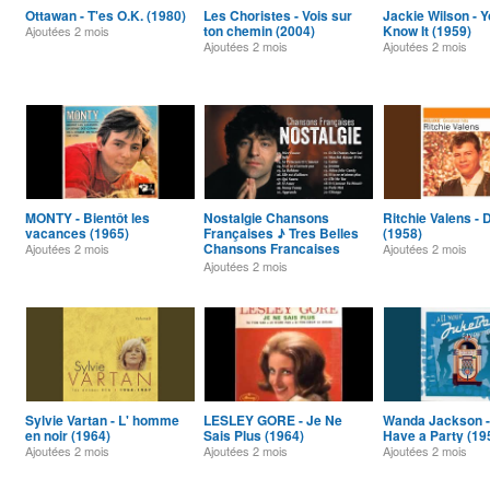
Ottawan - T'es O.K. (1980)
Les Choristes - Vois sur
Jackie Wilson - Y
ton chemin (2004)
Know It (1959)
Ajoutées
2 mois
Ajoutées
2 mois
Ajoutées
2 mois
MONTY - Bientôt les
Nostalgie Chansons
Ritchie Valens -
vacances (1965)
Françaises ♪ Tres Belles
(1958)
Chansons Francaises
Ajoutées
2 mois
Ajoutées
2 mois
Année 70 80
Ajoutées
2 mois
Sylvie Vartan - L' homme
LESLEY GORE - Je Ne
Wanda Jackson - 
en noir (1964)
Sais Plus (1964)
Have a Party (19
Ajoutées
2 mois
Ajoutées
2 mois
Ajoutées
2 mois