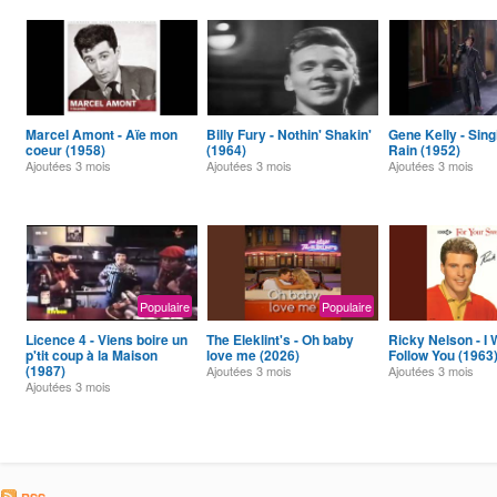
Marcel Amont - Aïe mon
Billy Fury - Nothin' Shakin'
Gene Kelly - Singi
coeur (1958)
(1964)
Rain (1952)
Ajoutées
3 mois
Ajoutées
3 mois
Ajoutées
3 mois
Populaire
Populaire
Licence 4 - Viens boire un
The Eleklint's - Oh baby
Ricky Nelson - I W
p'tit coup à la Maison
love me (2026)
Follow You (1963
(1987)
Ajoutées
3 mois
Ajoutées
3 mois
Ajoutées
3 mois